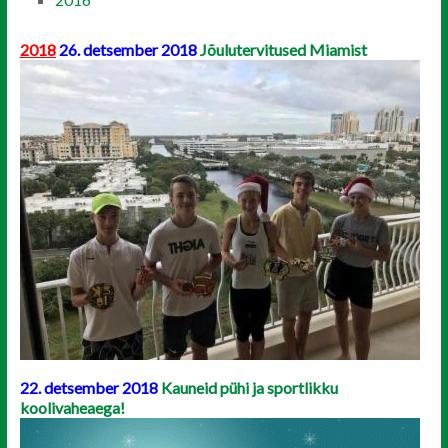
2018
26. detsember 2018
Jõulutervitused Miamist
22. detsember 2018
Kauneid pühi ja sportlikku
koolivaheaega!