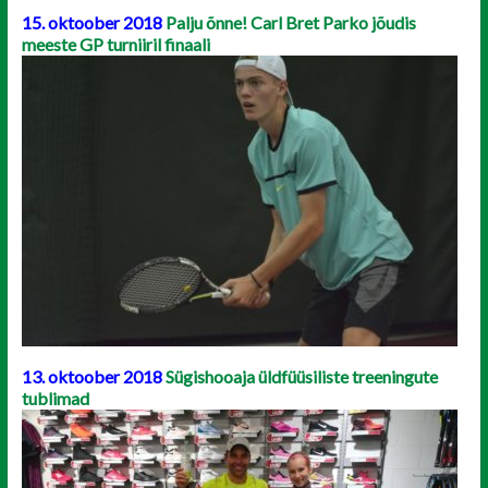
15. oktoober 2018
Palju õnne! Carl Bret Parko jõudis
meeste GP turniiril finaali
13. oktoober 2018
Sügishooaja üldfüüsiliste treeningute
tublimad