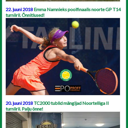
22. juuni 2018
Emma Namnieks poolfinaalis noorte GP T14
turniiril. Õnnitlused!
20. juuni 2018
TC2000 tublid mängijad Noorteliiga II
turniiril. Palju õnne!