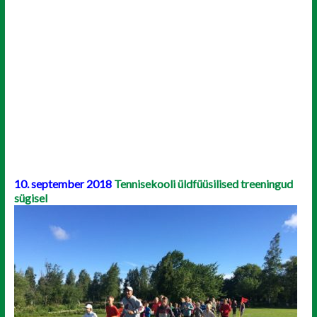
10. september 2018
Tennisekooli üldfüüsilised treeningud
sügisel