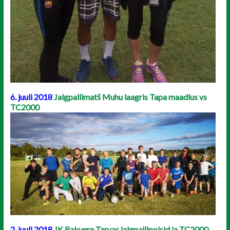
6. juuli 2018
Jalgpallimatš Muhu laagris Tapa maadlus vs
TC2000
2. juuli 2018
JK Rakvere Tarvas jalgpallipoisid ja TC2000