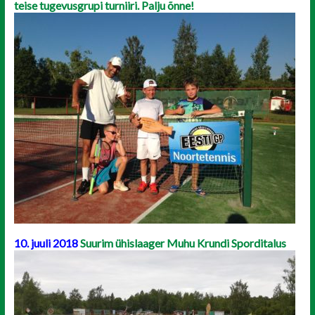
teise tugevusgrupi turniiri. Palju õnne!
10. juuli 2018
Suurim ühislaager Muhu Krundi Sporditalus