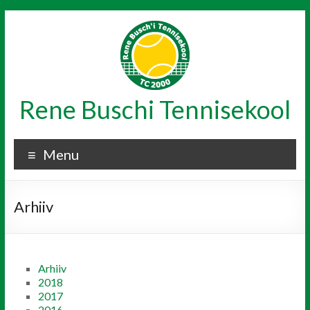
Skip
to
content
Rene Buschi Tennisekool
Menu
Arhiiv
Arhiiv
2018
2017
2016