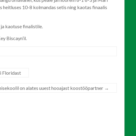
s heitluses 10-8 kolmandas setis ning kaotas finaalis
a kaotuse finalistile.
ey Biscayn’il.
 Floridast
isekoolil on alates uuest hooajast koostööpartner
→