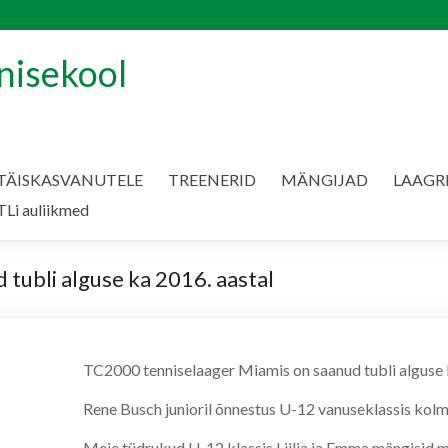
nisekool
TÄISKASVANUTELE
TREENERID
MÄNGIJAD
LAAGR
Li auliikmed
tubli alguse ka 2016. aastal
TC2000 tenniselaager Miamis on saanud tubli alguse 
Rene Busch junioril õnnestus U-12 vanuseklassis kolm
Meie tüdrukud U-12 klassis Liilia ja Emma mängisid m