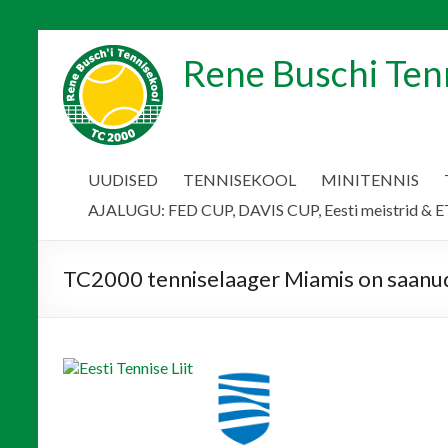
Skip
to
Rene Buschi Ten
content
UUDISED
TENNISEKOOL
MINITENNIS
AJALUGU: FED CUP, DAVIS CUP, Eesti meistrid & ET
TC2000 tenniselaager Miamis on saanud 