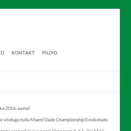
ID
KONTAKT
PILDID
ka 2016. aastal
e võiduga tulla Miami Dade Championship’il esikohale.
ängu omavahel, kus peale jäi noorem 6-1 6-3 ja Mari