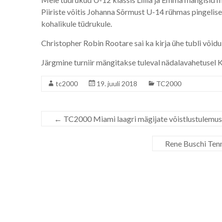
Piiriste võitis Johanna Sõrmust U-14 rühmas pingelise
kohalikule tüdrukule.
Christopher Robin Rootare sai ka kirja ühe tubli võidu j
Järgmine turniir mängitakse tuleval nädalavahetusel K
tc2000
19. juuli 2018
TC2000
←
TC2000 Miami laagri mägijate võistlustulemusi
Rene Buschi Tenn