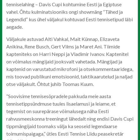
tenniselahing – Davis Cupi kohtumine Eesti ja Egiptuse
vahel. Õhtu kulminatsiooniks ongi showmäng “Tähed ja
Legendid“ kus ühel väljakul kohtuvad Eesti tennisetipud läbi
aegade.
Väljakule astuvad Alti Vahkal, Mait Künnap, Elizaveta
Anikina, Rene Busch, Gert Vilms ja Maret Ani. Tiimide
kapteniteks on Harri Neppi ja Vladimir Ivanov. Kaptenitel
on võimalus mängijaid jooksvalt vahetada. Mängijad ja
kaptenid on varustatud mikrofoni ja otsekommentaaridega,
mis toovad publikuni emotsioonid, taktikaarutelud ja naljad
otse väljakult. Õhtut juhib Toomas Kuum.
“Soovisime tennisesõpradele pakkuda meie aasta
tennisetippsündmuse tuules lisaelamusi ja leiame, et
tegemist on suurepärase võimalusega näha Eesti
rahvusmeeskonna treeningut lähedalt ning endisi Davis Cupi
tippmängijaid toomaks välja ka seoseid legendaarse
toimumispaigaga,“ ütles Eesti Tennise Liidu peasekretär