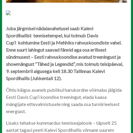
Juba järgmisel nädalavahetusel saab Kalevi
Spordihallist tennisetempel, kui toimub Davis
Cup’i kohtumine Eesti ja Mehhiko rahvuskoondiste vahel.
Enne suurt lahingut saavad fännid aga osa erilisest
sündmusest – Eesti rahvuskoondise avatud treeningust ja
showmängust “Tähed ja Legendid”, mis toimub teisipäeval,
9. septembril algusega kell 18.30 Tallinnas Kalevi
Spordihallis (Juhkentali 12).
Õhtu käigus avaneb publikul harukordne võimalus jälgida
Eesti Davis Cup’i koondise treeningut, elada kaasa
mängijate ettevalmistusele ning saada osa turniirieelsest
energiast.
Lisaks tehakse kummardus tenniseajaloole – täpselt 25
aastat tagasi peeti Kalevi Spordihallis viimane suurem