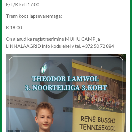
E/T/K kell 17:00
Trenn koos lapsevanemaga:
K 18:00
On alanud ka registreerimine MUHU CAMP ja
LINNALAAGRID Info kodulehel v tel. +372 50 72 884