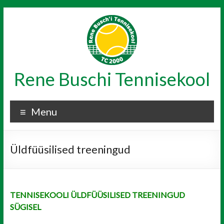
Skip
to
content
Rene Buschi Tennisekool
Menu
Üldfüüsilised treeningud
TENNISEKOOLI ÜLDFÜÜSILISED TREENINGUD
SÜGISEL