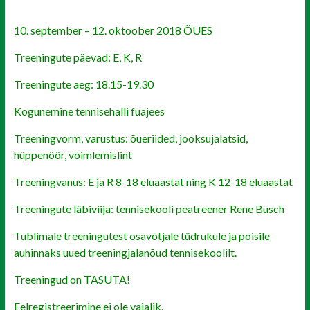
10. september – 12. oktoober 2018 ÕUES
Treeningute päevad: E, K, R
Treeningute aeg: 18.15-19.30
Kogunemine tennisehalli fuajees
Treeningvorm, varustus: õueriided, jooksujalatsid,
hüppenöör, võimlemislint
Treeningvanus: E ja R 8-18 eluaastat ning K 12-18 eluaastat
Treeningute läbiviija: tennisekooli peatreener Rene Busch
Tublimale treeningutest osavõtjale tüdrukule ja poisile
auhinnaks uued treeningjalanõud tennisekoolilt.
Treeningud on TASUTA!
Eelregistreerimine ei ole vajalik.