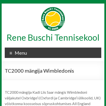
Skip
to
content
Rene Buschi Tennisekool
Menu
TC2000 mängija Wimbledonis
TC2000 mängija Kadi Liis Saar mängis Wimbledoni
väljakutel Oxbridge’i (Oxfordi ja Cambridge’i ülikoolid, UK)
võistkonna koosseisus sõpruskohtumises All England