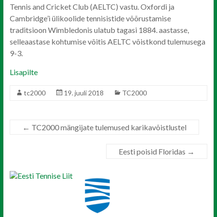
Tennis and Cricket Club (AELTC) vastu. Oxfordi ja
Cambridge’i ülikoolide tennisistide võõrustamise
traditsioon Wimbledonis ulatub tagasi 1884. aastasse,
selleaastase kohtumise võitis AELTC võistkond tulemusega
9-3.
Lisapilte
tc2000
19. juuli 2018
TC2000
←
TC2000 mängijate tulemused karikavõistlustel
Eesti poisid Floridas
→