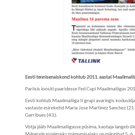
Eesti tennisenaiskond kohtub 2011. aastal Maailmali
Pariisis loositi paaridesse Fed Cupi Maailmaliigas 2
Eesti kohtub Maailmaliiga II grupi avaringis koduväl
vastaste esireketid Maria Jose Martinez Sanchez (21.
Garribues (43.).
Võtja jääb Maailmaliigasse püsima, kaotaja langeb 
Mängude esialgseks toimumisajaks on märgitud 5.-6.