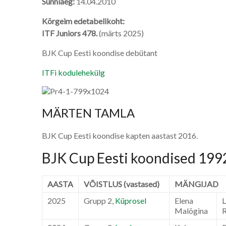
Sünniaeg:
14.04.2010
Kõrgeim edetabelikoht:
ITF Juniors 478.
(märts 2025)
BJK Cup Eesti koondise debütant
ITFi kodulehekülg
MÄRTEN TAMLA
BJK Cup Eesti koondise kapten aastast 2016.
BJK Cup Eesti koondised 19
AASTA
VÕISTLUS (vastased)
MÄNGIJAD
2025
Grupp 2,
Küprosel
Elena
L
Malõgina
R