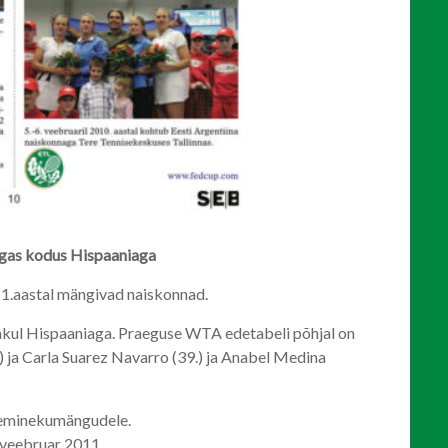
igas kodus Hispaaniaga
011.aastal mängivad naiskonnad.
jakul Hispaaniaga. Praeguse WTA edetabeli põhjal on
) ja Carla Suarez Navarro (39.) ja Anabel Medina
üleminekumängudele.
 veebruar 2011.