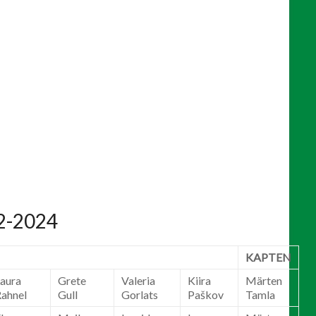
92-2024
KAPTEN
aura
Grete
Valeria
Kiira
Märten
ahnel
Gull
Gorlats
Paškov
Tamla