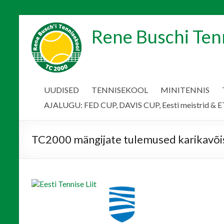
Skip
to
Rene Buschi Ten
content
UUDISED
TENNISEKOOL
MINITENNIS
AJALUGU: FED CUP, DAVIS CUP, Eesti meistrid & ET
TC2000 mängijate tulemused karikavõis