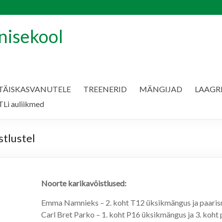
nisekool
TÄISKASVANUTELE
TREENERID
MÄNGIJAD
LAAGR
Li auliikmed
tlustel
Noorte karikavõistlused:
Emma Namnieks – 2. koht T12 üksikmängus ja paari
Carl Bret Parko – 1. koht P16 üksikmängus ja 3. koht