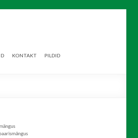
ID
KONTAKT
PILDID
smängus
 paarismängus