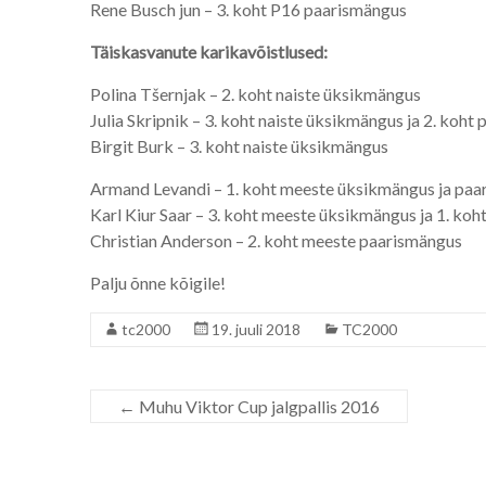
Rene Busch jun – 3. koht P16 paarismängus
Täiskasvanute karikavõistlused:
Polina Tšernjak – 2. koht naiste üksikmängus
Julia Skripnik – 3. koht naiste üksikmängus ja 2. koht
Birgit Burk – 3. koht naiste üksikmängus
Armand Levandi – 1. koht meeste üksikmängus ja pa
Karl Kiur Saar – 3. koht meeste üksikmängus ja 1. ko
Christian Anderson – 2. koht meeste paarismängus
Palju õnne kõigile!
tc2000
19. juuli 2018
TC2000
←
Muhu Viktor Cup jalgpallis 2016