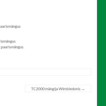
 paarismängus
arismängus
ht paarismängus
TC2000 mängija Wimbledonis
→