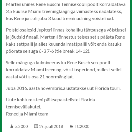
Marten ühines Rene Buschi Tennisekooli poolt korraldatava
3,5 kuulise Miami treeninglaagriga viimasteks nädalateks,
kus Rene jun. oli juba 3 kuud treeninud ning võistelnud.
Poisid osalesid Jupiteri linnas kohaliku tähtsusega võistlusel
ja jõudsid finaali. Martenil õnnestus teises setis päästa Rene
kaks settpalli ja alles kuuendal matšpallil võit enda kasuks
pöörata seisuga 6-3 7-6 (tie break 14-12).
Selle mänguga kulmineerus ka Rene Busch sen. poolt
korraldatav Miami treening-võistlusperiood, millest sellel
aastal võttis osa 21 noormängijat.
Juba 2016. aasta novembris.alustatakse uut Florida touri.
Uute kohtumisteni päiksepaistelistel Florida
tenniseväljakutel,
Rened ja Miami team
tc2000
19. juuli 2018
TC2000