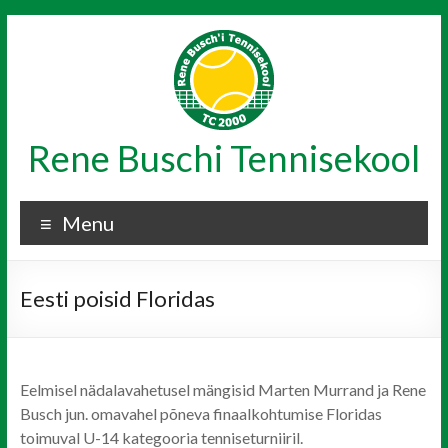
Skip
to
content
Rene Buschi Tennisekool
Menu
Eesti poisid Floridas
Eelmisel nädalavahetusel mängisid Marten Murrand ja Rene
Busch jun. omavahel põneva finaalkohtumise Floridas
toimuval U-14 kategooria tenniseturniiril.