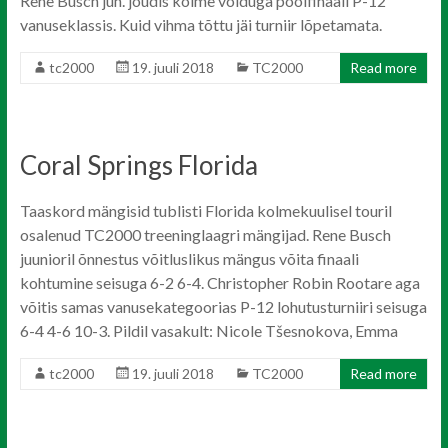
Rene Busch jun. jõudis kolme võiduga poolfinaali P-12
vanuseklassis. Kuid vihma tõttu jäi turniir lõpetamata.
tc2000
19. juuli 2018
TC2000
Read more
Coral Springs Florida
Taaskord mängisid tublisti Florida kolmekuulisel touril
osalenud TC2000 treeninglaagri mängijad. Rene Busch
juunioril õnnestus võitluslikus mängus võita finaali
kohtumine seisuga 6-2 6-4. Christopher Robin Rootare aga
võitis samas vanusekategoorias P-12 lohutusturniiri seisuga
6-4 4-6 10-3. Pildil vasakult: Nicole Tšesnokova, Emma
tc2000
19. juuli 2018
TC2000
Read more