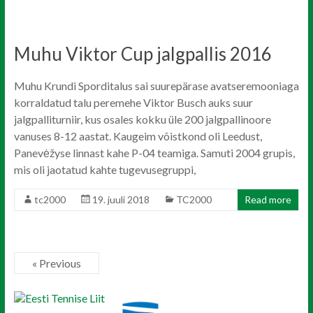
Muhu Viktor Cup jalgpallis 2016
Muhu Krundi Sporditalus sai suurepärase avatseremooniaga
korraldatud talu peremehe Viktor Busch auks suur
jalgpalliturniir, kus osales kokku üle 200 jalgpallinoore
vanuses 8-12 aastat. Kaugeim võistkond oli Leedust,
Panevėžyse linnast kahe P-04 teamiga. Samuti 2004 grupis,
mis oli jaotatud kahte tugevusegruppi,
tc2000
19. juuli 2018
TC2000
Read more
« Previous