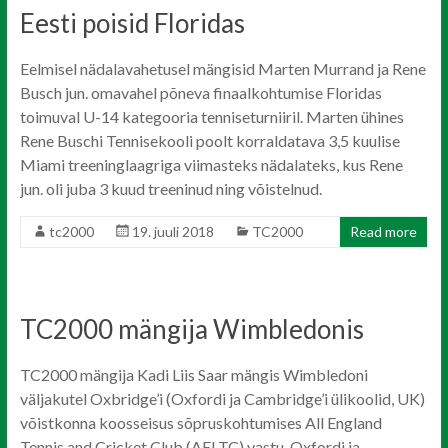
Eesti poisid Floridas
Eelmisel nädalavahetusel mängisid Marten Murrand ja Rene
Busch jun. omavahel põneva finaalkohtumise Floridas
toimuval U-14 kategooria tenniseturniiril. Marten ühines
Rene Buschi Tennisekooli poolt korraldatava 3,5 kuulise
Miami treeninglaagriga viimasteks nädalateks, kus Rene
jun. oli juba 3 kuud treeninud ning võistelnud.
tc2000
19. juuli 2018
TC2000
Read more
TC2000 mängija Wimbledonis
TC2000 mängija Kadi Liis Saar mängis Wimbledoni
väljakutel Oxbridge’i (Oxfordi ja Cambridge’i ülikoolid, UK)
võistkonna koosseisus sõpruskohtumises All England
Tennis and Cricket Club (AELTC) vastu. Oxfordi ja