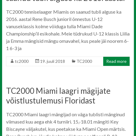
TC2000 tenniselaager Miamis on saanud tubli alguse ka
2016. aastal Rene Busch junioril õnnestus U-12
vanuseklassis kolme võiduga tulla Miami Dade
Championship’il esikohale. Meie tüdrukud U-12 klassis Liilia
ja Emma mängisid mängu omavahel, kus peale jäi noorem 6-
1 6-3 ja
tc2000
19. juuli 2018
TC2000
Read more
TC2000 Miami laagri mägijate
võistlustulemusi Floridast
TC2000 Miami laagri mängijad on väga tublisti mänginud
viimased kuu aega ehk 4 turniiri. 15,-18.01 mängiti Key
Biscayne väljakutel, kus peetakse ka Miami Open märtsis.