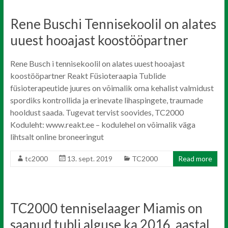
Rene Buschi Tennisekoolil on alates
uuest hooajast koostööpartner
Rene Busch i tennisekoolil on alates uuest hooajast
koostööpartner Reakt Füsioteraapia Tublide
füsioterapeutide juures on võimalik oma kehalist valmidust
spordiks kontrollida ja erinevate lihaspingete, traumade
hooldust saada. Tugevat tervist soovides, TC2000
Koduleht: www.reakt.ee – kodulehel on võimalik väga
lihtsalt online broneeringut
tc2000
13. sept. 2019
TC2000
Read more
TC2000 tenniselaager Miamis on
saanud tubli alguse ka 2016. aastal