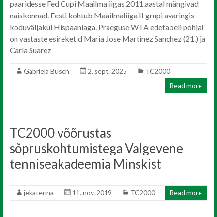
paaridesse Fed Cupi Maailmaliigas 2011.aastal mängivad
naiskonnad. Eesti kohtub Maailmaliiga II grupi avaringis
koduväljakul Hispaaniaga. Praeguse WTA edetabeli põhjal
on vastaste esireketid Maria Jose Martinez Sanchez (21.) ja
Carla Suarez
Gabriela Busch
2. sept. 2025
TC2000
Read more
TC2000 võõrustas
sõpruskohtumistega Valgevene
tenniseakadeemia Minskist
jekaterina
11. nov. 2019
TC2000
Read more