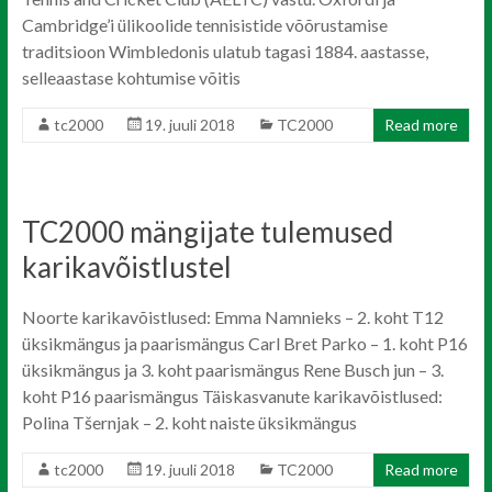
Cambridge’i ülikoolide tennisistide võõrustamise
traditsioon Wimbledonis ulatub tagasi 1884. aastasse,
selleaastase kohtumise võitis
tc2000
19. juuli 2018
TC2000
Read more
TC2000 mängijate tulemused
karikavõistlustel
Noorte karikavõistlused: Emma Namnieks – 2. koht T12
üksikmängus ja paarismängus Carl Bret Parko – 1. koht P16
üksikmängus ja 3. koht paarismängus Rene Busch jun – 3.
koht P16 paarismängus Täiskasvanute karikavõistlused:
Polina Tšernjak – 2. koht naiste üksikmängus
tc2000
19. juuli 2018
TC2000
Read more