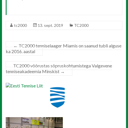
tc2000
13. sept. 2019
TC2000
←
TC2000 tenniselaager Miamis on saanud tubli alguse
ka 2016. aastal
TC2000 võõrustas sõpruskohtumistega Valgevene
tenniseakadeemia Minskist
→