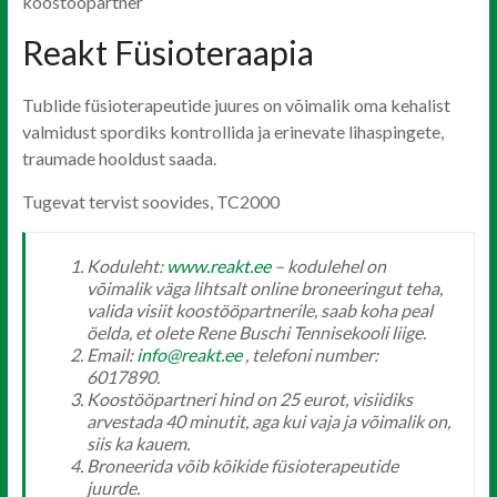
koostööpartner
Reakt Füsioteraapia
Tublide füsioterapeutide juures on võimalik oma kehalist
valmidust spordiks kontrollida ja erinevate lihaspingete,
traumade hooldust saada.
Tugevat tervist soovides, TC2000
Koduleht:
www.reakt.ee
– kodulehel on
võimalik väga lihtsalt online broneeringut teha,
valida visiit koostööpartnerile, saab koha peal
öelda, et olete Rene Buschi Tennisekooli liige.
Email:
info@reakt.ee
, telefoni number:
6017890.
Koostööpartneri hind on 25 eurot, visiidiks
arvestada 40 minutit, aga kui vaja ja võimalik on,
siis ka kauem.
Broneerida võib kõikide füsioterapeutide
juurde.