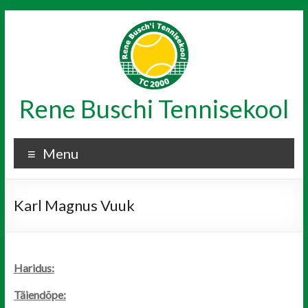
Skip
to
content
Rene Buschi Tennisekool
Menu
Karl Magnus Vuuk
Haridus:
Täiendõpe: