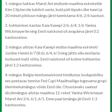
1. mängus hakkas Maret Ani endisele maailma esireketile
Kim Clijstersile tublisti vastu, kuid pidi lõpuks ühe tunni ja
20 minuti pikkuse mängu järel tunnistama 4/6, 2/6 kaotust.
2. kohtumises kaotas Kaia Kanepi 2/6, 6/4, 1/6 Yanina
Wickmayerile ning Eesti naiskond oli avapäeva järel 0:2
kaotusseisus.
3. mängus alistas Kaia Kanepi endise maailma esireketi
Justine Henini 6/7 (8:6), 6/4, 6/3 ning jättis ellu eestlaste
lootused matš võita. Eesti naiskond oli kolme kohtumise
järel 1:2 kaotusseisus.
4. mängus Belgia tennisenaiskond kindlustas kodupubliku
ees peetavas tennise Fed Cupi Maailmaliiga tugevama grupi
üleminekumängus võidu Eesti üle. Otsustavaks saanud
üksikmängus alistas maailma 12. reket Yanina Wickmayer
Maret Ani 2/6, 6/1, 6/1. Enne paarismängu jäi Eesti 1:3
kaotusseisu.