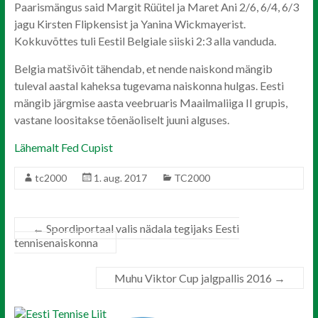
Paarismängus said Margit Rüütel ja Maret Ani 2/6, 6/4, 6/3
jagu Kirsten Flipkensist ja Yanina Wickmayerist.
Kokkuvõttes tuli Eestil Belgiale siiski 2:3 alla vanduda.
Belgia matšivõit tähendab, et nende naiskond mängib
tuleval aastal kaheksa tugevama naiskonna hulgas. Eesti
mängib järgmise aasta veebruaris Maailmaliiga II grupis,
vastane loositakse tõenäoliselt juuni alguses.
Lähemalt Fed Cupist
tc2000
1. aug. 2017
TC2000
←
Spordiportaal valis nädala tegijaks Eesti
tennisenaiskonna
Muhu Viktor Cup jalgpallis 2016
→