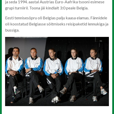
ja seda 1994. aastal Austrias Euro-Aafrika tsooni esimese
grupi turniiril. Toona jäi kindlalt 3:0 peale Belgia.
Eesti tennisesõpru oli Belgias palju kaasa elamas. Fännidele
oli koostatud Belgiasse sõitmiseks reisipaketid lennukiga ja
bussiga.