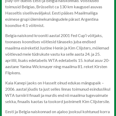
play-off duellis Eesti ja Belgia naiskonnad. Võistlused
toimusid Belgias, Brüsselist ca 130 km kaugusel asuvas
Hasseltis siseliivaväljakul. Eesti pääses Maailmaliiga
esimese grupi üleminekumängudele pärast Argentina
koondise 4:1 võitmist.
Belgia naiskond krooniti aastal 2001 Fed Cup’i võitjaks,
toonases koondises võitlesid tänaseks juba endised
maailma esireketid Justine Henin ja Kim Clijsters, mõlemad
võitlevad meie tüdrukute vastu ka selle aasta 24. ja 25.
aprillil, lisaks edetabelis WTA edetabelis 15. kohal asuv 20-
aastane Yanina Wickmayer ning maailma 81. reket Kirsten
Flipkens.
Kaia Kanepi jaoks on Hasselt olnud edukas mängupaik –
2006. aastal jõudis ta just selles linnas toimunud esinduslikul
WTA turniiril finaali ja murdis end nii maailma tugevaimate
sekka, finaalis kaotas ta tookord justnimelt Kim Clijstersile.
Eesti ja Belgia naiskonnad on ajaloo jooksul kohtunud korra