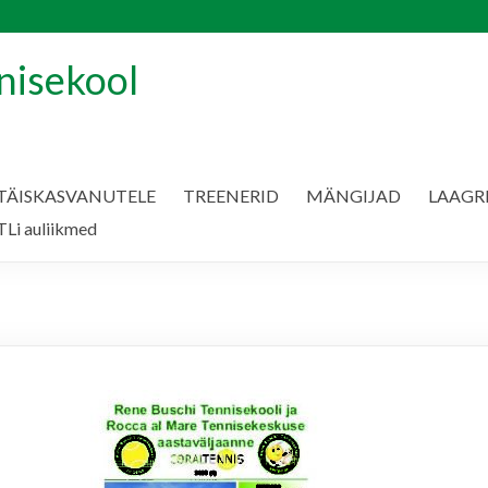
nisekool
TÄISKASVANUTELE
TREENERID
MÄNGIJAD
LAAGR
Li auliikmed