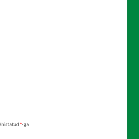
ähistatud
*
-ga