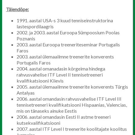
Täiendõpe:
1991. aastal USA-s 3 kuud tenniseinstruktorina
lastespordilaagris
2002. ja 2003. aastal Euroopa Sümpoosium Poolas
Poznanis
2003. aastal Euroopa treeneriteseminar Portugalis
Faros
2003. aastal ülemaailmne treenerite konverents
Portugalis Faros
2004. aastal omanadasin kõrgeima hindega
rahvusvahelise ITF Level II tennisetreeneri
kvalifikatsiooni Kiievis
2005. aastal ülemaailmne treenerite konverents Türgis
Antalyas
2006. aastal omandasin rahvusvahelise ITF Level III
tennisetreeneri kvalifikatsiooni Hispaanias, Valencias,
mis on tänaseks ainuke Eestis
2006. aastal omandasin Eesti II astme treeneri
kutsekvalifikatsiooni
2007. aastal ITF Level I treenerite koolitajate koolitus
Jurmalas