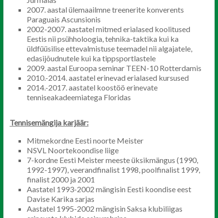
2007. aastal ülemaailmne treenerite konverents
Paraguais Ascunsionis
2002-2007. aastatel mitmed erialased koolitused
Eestis nii psühholoogia, tehnika-taktika kui ka
üldfüüsilise ettevalmistuse teemadel nii algajatele,
edasijõudnutele kui ka tippsportlastele
2009. aastal Euroopa seminar TEEN-10 Rotterdamis
2010.-2014. aastatel erinevad erialased kursused
2014.-2017. aastatel koostöö erinevate
tenniseakadeemiatega Floridas
Tennisemängija karjäär:
Mitmekordne Eesti noorte Meister
NSVL Noortekoondise liige
7-kordne Eesti Meister meeste üksikmängus (1990,
1992-1997), veerandfinalist 1998, poolfinalist 1999,
finalist 2000 ja 2001
Aastatel 1993-2002 mängisin Eesti koondise eest
Davise Karika sarjas
Aastatel 1995-2002 mängisin Saksa klubiliigas