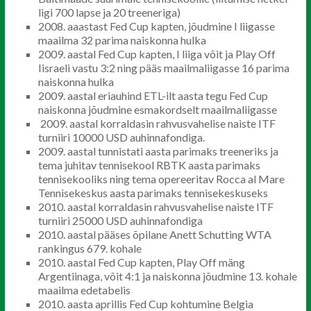
ligi 700 lapse ja 20 treeneriga)
2008. aaastast Fed Cup kapten, jõudmine I liigasse
maailma 32 parima naiskonna hulka
2009. aastal Fed Cup kapten, I liiga võit ja Play Off
Iisraeli vastu 3:2 ning pääs maailmaliigasse 16 parima
naiskonna hulka
2009. aastal eriauhind ETL-ilt aasta tegu Fed Cup
naiskonna jõudmine esmakordselt maailmaliigasse
2009. aastal korraldasin rahvusvahelise naiste ITF
turniiri 10000 USD auhinnafondiga.
2009. aastal tunnistati aasta parimaks treeneriks ja
tema juhitav tennisekool RBTK aasta parimaks
tennisekooliks ning tema opereeritav Rocca al Mare
Tennisekeskus aasta parimaks tennisekeskuseks
2010. aastal korraldasin rahvusvahelise naiste ITF
turniiri 25000 USD auhinnafondiga
2010. aastal pääses õpilane Anett Schutting WTA
rankingus 679. kohale
2010. aastal Fed Cup kapten, Play Off mäng
Argentiinaga, võit 4:1 ja naiskonna jõudmine 13. kohale
maailma edetabelis
2010. aasta aprillis Fed Cup kohtumine Belgia