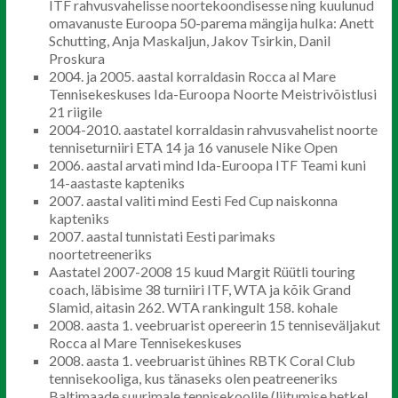
ITF rahvusvahelisse noortekoondisesse ning kuulunud
omavanuste Euroopa 50-parema mängija hulka: Anett
Schutting, Anja Maskaljun, Jakov Tsirkin, Danil
Proskura
2004. ja 2005. aastal korraldasin Rocca al Mare
Tennisekeskuses Ida-Euroopa Noorte Meistrivõistlusi
21 riigile
2004-2010. aastatel korraldasin rahvusvahelist noorte
tenniseturniiri ETA 14 ja 16 vanusele Nike Open
2006. aastal arvati mind Ida-Euroopa ITF Teami kuni
14-aastaste kapteniks
2007. aastal valiti mind Eesti Fed Cup naiskonna
kapteniks
2007. aastal tunnistati Eesti parimaks
noortetreeneriks
Aastatel 2007-2008 15 kuud Margit Rüütli touring
coach, läbisime 38 turniiri ITF, WTA ja kõik Grand
Slamid, aitasin 262. WTA rankingult 158. kohale
2008. aasta 1. veebruarist opereerin 15 tenniseväljakut
Rocca al Mare Tennisekeskuses
2008. aasta 1. veebruarist ühines RBTK Coral Club
tennisekooliga, kus tänaseks olen peatreeneriks
Baltimaade suurimale tennisekoolile (liitumise hetkel