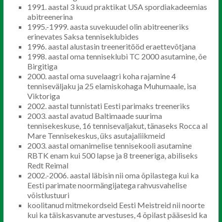
1991. aastal 3 kuud praktikat USA spordiakadeemias
abitreenerina
1995.-1999. aasta suvekuudel olin abitreeneriks
erinevates Saksa tenniseklubides
1996. aastal alustasin treeneritööd eraettevõtjana
1998. aastal oma tenniseklubi TC 2000 asutamine, õe
Birgitiga
2000. aastal oma suvelaagri koha rajamine 4
tenniseväljaku ja 25 elamiskohaga Muhumaale, isa
Viktoriga
2002. aastal tunnistati Eesti parimaks treeneriks
2003. aastal avatud Baltimaade suurima
tennisekeskuse, 16 tennisevaljakut, tänaseks Rocca al
Mare Tennisekeskus, üks asutajaliikmeid
2003. aastal omanimelise tennisekooli asutamine
RBTK enam kui 500 lapse ja 8 treeneriga, abiliseks
Redt Reimal
2002.-2006. aastal läbisin nii oma õpilastega kui ka
Eesti parimate noormängijatega rahvusvahelise
võistlustuuri
koolitanud mitmekordseid Eesti Meistreid nii noorte
kui ka täiskasvanute arvestuses, 4 õpilast pääsesid ka