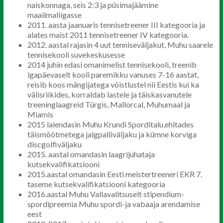
naiskonnaga, seis 2:3 ja püsimajäämine
maailmaliigasse
2011. aasta jaanuaris tennisetreener III kategooria ja
alates maist 2011 tennisetreener IV kategooria.
2012. aastal rajasin 4 uut tenniseväljakut, Muhu saarele
tennisekooli suvekeskusesse
2014 juhin edasi omanimelist tennisekooli, treenib
igapäevaselt kooli paremikku vanuses 7-16 aastat,
reisib koos mängijatega võistlustel nii Eestis kui ka
välisriikides, korraldab lastele ja täiskasvanutele
treeninglaagreid Türgis, Mallorcal, Muhumaal ja
Miamis
2015 laiendasin Muhu Krundi Sporditalu,ehitades
täismõõtmetega jalgpalliväljaku ja kümne korviga
discgolfiväljaku
2015. aastal omandasin laagrijuhataja
kutsekvalifikatsiooni
2015.aastal omandasin Eesti meistertreeneri EKR 7.
taseme kutsekvalifikatsiooni kategooria
2016.aastal Muhu Vallavalitsuselt stipendium-
spordipreemia Muhu spordi-ja vabaaja arendamise
eest