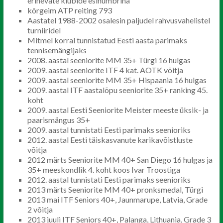
erinevate klubide esinumbrina
kõrgeim ATP reiting 793
Aastatel 1988-2002 osalesin paljudel rahvusvahelistel
turniiridel
Mitmel korral tunnistatud Eesti aasta parimaks
tennisemängijaks
2008. aastal seeniorite MM 35+ Türgi 16 hulgas
2009. aastal seeniorite ITF 4 kat. AOTK võitja
2009. aastal seeniorite MM 35+ Hispaania 16 hulgas
2009. aastal ITF aastalõpu seeniorite 35+ ranking 45.
koht
2009. aastal Eesti Seeniorite Meister meeste üksik- ja
paarismängus 35+
2009. aastal tunnistati Eesti parimaks seenioriks
2012. aastal Eesti täiskasvanute karikavõistluste
võitja
2012 märts Seeniorite MM 40+ San Diego 16 hulgas ja
35+ meeskondlik 4. koht koos Ivar Troostiga
2012. aastal tunnistati Eesti parimaks seenioriks
2013 märts Seeniorite MM 40+ pronksmedal, Türgi
2013 mai ITF Seniors 40+, Jaunmarupe, Latvia, Grade
2 võitja
2013 juuli ITF Seniors 40+, Palanga, Lithuania, Grade 3