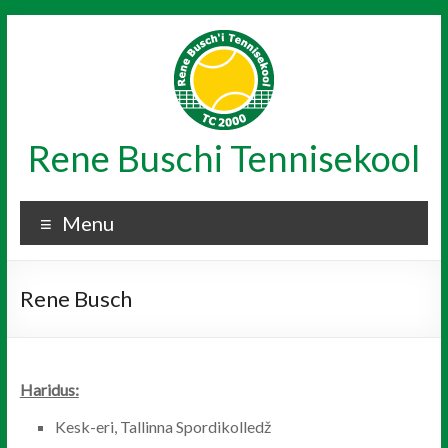
Skip
to
content
Rene Buschi Tennisekool
Menu
Rene Busch
Haridus:
Kesk-eri, Tallinna Spordikolledž