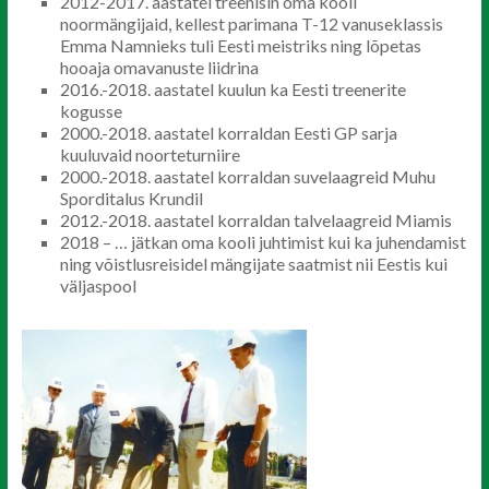
2012-2017. aastatel treenisin oma kooli
noormängijaid, kellest parimana T-12 vanuseklassis
Emma Namnieks tuli Eesti meistriks ning lõpetas
hooaja omavanuste liidrina
2016.-2018. aastatel kuulun ka Eesti treenerite
kogusse
2000.-2018. aastatel korraldan Eesti GP sarja
kuuluvaid noorteturniire
2000.-2018. aastatel korraldan suvelaagreid Muhu
Sporditalus Krundil
2012.-2018. aastatel korraldan talvelaagreid Miamis
2018 – … jätkan oma kooli juhtimist kui ka juhendamist
ning võistlusreisidel mängijate saatmist nii Eestis kui
väljaspool