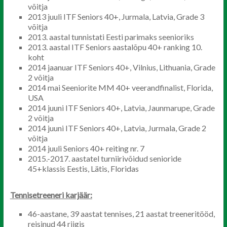
võitja
2013 juuli ITF Seniors 40+, Jurmala, Latvia, Grade 3
võitja
2013. aastal tunnistati Eesti parimaks seenioriks
2013. aastal ITF Seniors aastalõpu 40+ ranking 10.
koht
2014 jaanuar ITF Seniors 40+, Vilnius, Lithuania, Grade
2 võitja
2014 mai Seeniorite MM 40+ veerandfinalist, Florida,
USA
2014 juuni ITF Seniors 40+, Latvia, Jaunmarupe, Grade
2 võitja
2014 juuni ITF Seniors 40+, Latvia, Jurmala, Grade 2
võitja
2014 juuli Seniors 40+ reiting nr. 7
2015.-2017. aastatel turniirivõidud senioride
45+klassis Eestis, Lätis, Floridas
Tennisetreeneri karjäär:
46-aastane, 39 aastat tennises, 21 aastat treeneritööd,
reisinud 44 riigis