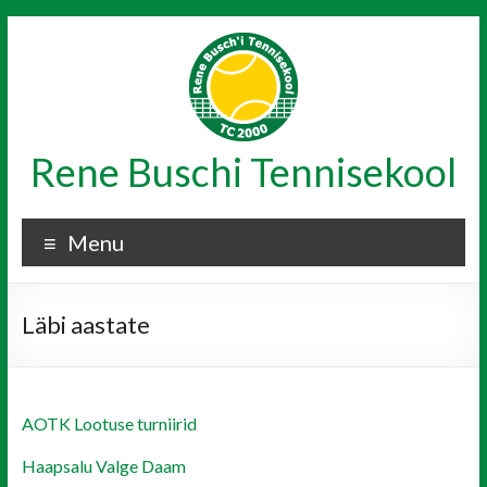
Skip
to
content
Rene Buschi Tennisekool
Menu
Läbi aastate
AOTK Lootuse turniirid
Haapsalu Valge Daam