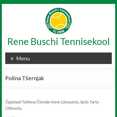
Skip
to
content
Rene Buschi Tennisekool
Menu
Polina Tšernjak
Õppinud Tallinna Õismäe Vene Lütseumis, õpib Tartu
Ülikoolis.