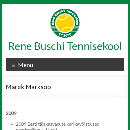
Skip
to
content
Rene Buschi Tennisekool
Menu
Marek Marksoo
2009
2009 Eesti täiskasvanute karikavõistlused
paarismängus II koht