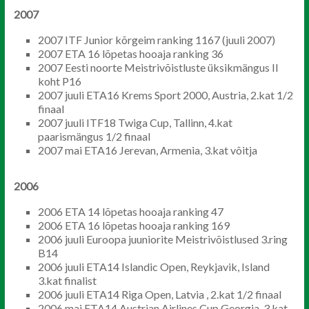
2007
2007 ITF Junior kõrgeim ranking 1167 (juuli 2007)
2007 ETA 16 lõpetas hooaja ranking 36
2007 Eesti noorte Meistrivõistluste üksikmängus II
koht P16
2007 juuli ETA16 Krems Sport 2000, Austria, 2.kat 1/2
finaal
2007 juuli ITF18 Twiga Cup, Tallinn, 4.kat
paarismängus 1/2 finaal
2007 mai ETA16 Jerevan, Armenia, 3.kat võitja
2006
2006 ETA 14 lõpetas hooaja ranking 47
2006 ETA 16 lõpetas hooaja ranking 169
2006 juuli Euroopa juuniorite Meistrivõistlused 3.ring
B14
2006 juuli ETA14 Islandic Open, Reykjavik, Island
3.kat finalist
2006 juuli ETA14 Riga Open, Latvia , 2.kat 1/2 finaal
2006 mai ETA14 Austrian Airlines Cup Georgia, 3.kat