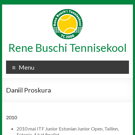
Skip
to
content
Rene Buschi Tennisekool
Menu
Daniil Proskura
2010
2010 mai ITF Junior Estonian Junior Open, Tallinn,
Estonia, 4.kat finalist