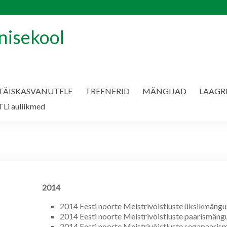
nisekool
TÄISKASVANUTELE
TREENERID
MÄNGIJAD
LAAGR
Li auliikmed
2014
2014 Eesti noorte Meistrivõistluste üksikmängus
2014 Eesti noorte Meistrivõistluste paarismäng
2014 Eesti noorte Meistrivõistluste segapaaris