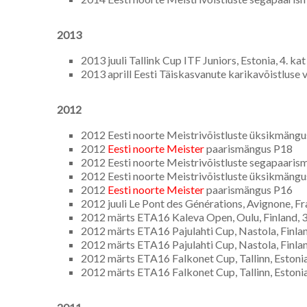
2013
2013 juuli Tallink Cup ITF Juniors, Estonia, 4. ka
2013 aprill Eesti Täiskasvanute karikavõistluse v
2012
2012 Eesti noorte Meistrivõistluste üksikmängus
2012
Eesti noorte Meister
paarismängus P18
2012 Eesti noorte Meistrivõistluste segapaaris
2012 Eesti noorte Meistrivõistluste üksikmängus
2012
Eesti noorte Meister
paarismängus P16
2012 juuli Le Pont des Générations, Avignone, Fr
2012 märts ETA16 Kaleva Open, Oulu, Finland, 3
2012 märts ETA16 Pajulahti Cup, Nastola, Finlan
2012 märts ETA16 Pajulahti Cup, Nastola, Finlan
2012 märts ETA16 Falkonet Cup, Tallinn, Estonia
2012 märts ETA16 Falkonet Cup, Tallinn, Estonia,