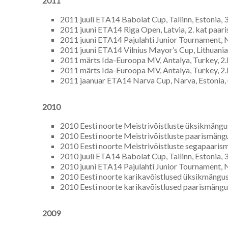
2011
2011 juuli ETA14 Babolat Cup, Tallinn, Estonia, 
2011 juuni ETA14 Riga Open, Latvia, 2. kat paar
2011 juuni ETA14 Pajulahti Junior Tournament, N
2011 juuni ETA14 Vilnius Mayor’s Cup, Lithuania
2011 märts Ida-Euroopa MV, Antalya, Turkey, 2.
2011 märts Ida-Euroopa MV, Antalya, Turkey, 2.
2011 jaanuar ETA14 Narva Cup, Narva, Estonia, 
2010
2010 Eesti noorte Meistrivõistluste üksikmängus
2010 Eesti noorte Meistrivõistluste paarismängu
2010 Eesti noorte Meistrivõistluste segapaaris
2010 juuli ETA14 Babolat Cup, Tallinn, Estonia, 
2010 juuni ETA14 Pajulahti Junior Tournament, Na
2010 Eesti noorte karikavõistlused üksikmängus
2010 Eesti noorte karikavõistlused paarismängus
2009