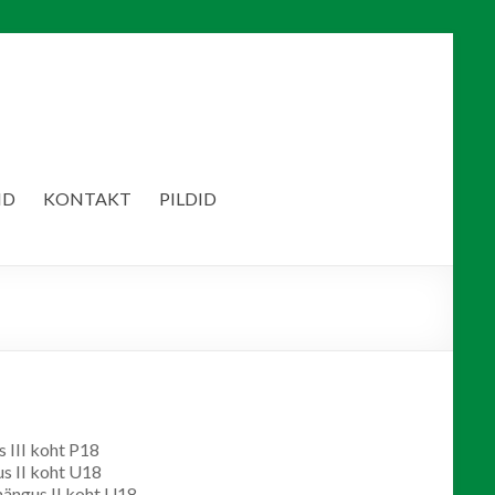
ID
KONTAKT
PILDID
 III koht P18
us II koht U18
mängus II koht U18