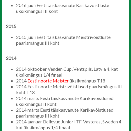
2016 juuli Eesti täiskasvanute Karikavõistluste
üksikmängus III koht
2015
2015 juuli Eesti täiskasvanute Meistrivõistluste
paarismängus III koht
2014
2014 oktoober Venden Cup, Ventspils, Latvia 4. kat
üksikmängus 1/4 finaal
2014
Eesti noorte Meister
üksikmängus T18
2014 Eesti noorte Meistrivõistlused paarismängus III
koht T18
2014 märts Eesti täiskasvanute Karikavõistlused
üksikmängus II koht
2014 märts Eesti täiskasvanute Karikavõistlused
paarismängus III koht
2014 jaanuar Bellevue Junior ITF, Vasteras, Sweden 4.
kat üksikmängus 1/4 finaal