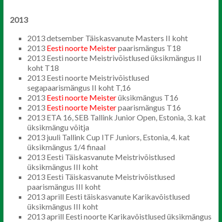
2013
2013 detsember Täiskasvanute Masters II koht
2013
Eesti
noorte Meister
paarismängus T18
2013 Eesti noorte Meistrivõistlused üksikmängus II
koht T18
2013 Eesti noorte Meistrivõistlused
segapaarismängus II koht T,16
2013
Eesti noorte Meister
üksikmängus T16
2013
Eesti noorte
Meister
paarismängus T16
2013 ETA 16, SEB Tallink Junior Open, Estonia, 3. kat
üksikmängu võitja
2013 juuli Tallink Cup ITF Juniors, Estonia, 4. kat
üksikmängus 1/4 finaal
2013 Eesti Täiskasvanute Meistrivõistlused
üksikmängus III koht
2013 Eesti Täiskasvanute Meistrivõistlused
paarismängus III koht
2013 aprill Eesti täiskasvanute Karikavõistlused
üksikmängus III koht
2013 aprill Eesti noorte Karikavõistlused üksikmängus