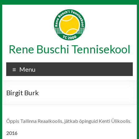
Skip
to
content
Rene Buschi Tennisekool
Menu
Birgit Burk
Õppis Tallinna Reaalkoolis, jätkab õpinguid Kenti Ülikoolis.
2016