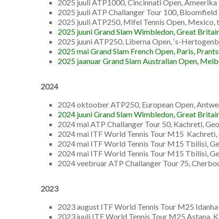
2025 juuli ATP1000, Cincinnati Open, Ameerika Üh
2025 juuli ATP Challanger Tour 100, Bloomfield Hi
2025 juuli ATP250, Mifel Tennis Open, Mexico, tr
2025 juuni Grand Slam Wimbledon, Great Britain, 
2025 juuni ATP250, Liberna Open, ‘s-Hertogenbo
2025 mai Grand Slam French Open, Paris, Prantsu
2025 jaanuar Grand Slam Australian Open, Melbour
2024
2024 oktoober ATP250, European Open, Antwerpen
2024 juuni Grand Slam Wimbledon, Great Britain,
2024 mai ATP Challanger Tour 50, Kachreti, Geor
2024 mai ITF World Tennis Tour M15 Kachreti, 
2024 mai ITF World Tennis Tour M15 Tbilisi, Ge
2024 mai ITF World Tennis Tour M15 Tbilisi, G
2024 veebruar ATP Challanger Tour 75, Cherbou
2023
2023 august ITF World Tennis Tour M25 Idanha-
2023 juuli ITF World Tennis Tour M25 Astana, K