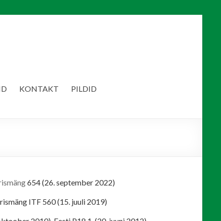
ID
KONTAKT
PILDID
arismäng
654 (26. september 2022)
arismäng ITF 560 (15. juuli 2019)
ktoober 2010), Eesti P18 1. (20. juuni 2012)