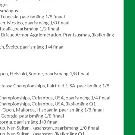
ngus
ismängus
uneesia, paarismäng 1/8 finaal
en, Mexico, paarismäng 1/8 finaal
aalia, paarismäng 1/2 finaal
t-Brieuc Armor Agglomération, Prantsusmaa, üksikmäng
 Šveits, paarismäng 1/4 finaal
n, Helsinki, Soome, paarismäng 1/8 finaal
aasa Championships, Fairfield, USA, paarismäng 1/8
hampionships, Columbus, USA, paarismäng 1/4 finaal
 Championships, Columbus, USA, üksikmäng Q1
 Open, Mallorca, Hispaania, paarismäng 1/8 finaal
 Georgia, paarismäng 1/8 finaal
eorgia, paarismäng 1/8 finaal
up, Nur-Sultan, Kasahstan, paarismäng 1/8 finaal
 Cup, Nur-Sultan, Kasahstan, üksikmäng Q1