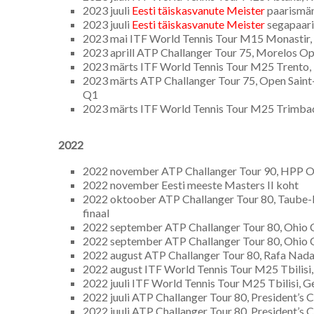
2023 juuli
Eesti täiskasvanute Meister
paarismä
2023 juuli
Eesti täiskasvanute Meister
segapaar
2023 mai ITF World Tennis Tour M15 Monastir, T
2023 aprill ATP Challanger Tour 75, Morelos Op
2023 märts ITF World Tennis Tour M25 Trento, It
2023 märts ATP Challanger Tour 75, Open Sain
Q1
2023 märts ITF World Tennis Tour M25 Trimbach,
2022
2022 november ATP Challanger Tour 90, HPP Ope
2022 november Eesti meeste Masters II koht
2022 oktoober ATP Challanger Tour 80, Taube-H
finaal
2022 september ATP Challanger Tour 80, Ohio C
2022 september ATP Challanger Tour 80, Ohio
2022 august ATP Challanger Tour 80, Rafa Nadal
2022 august ITF World Tennis Tour M25 Tbilisi,
2022 juuli ITF World Tennis Tour M25 Tbilisi, G
2022 juuli ATP Challanger Tour 80, President’s C
2022 juuli ATP Challanger Tour 80, President’s