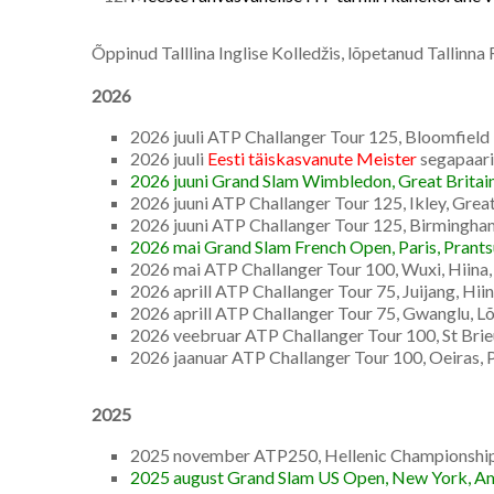
Õppinud Talllina Inglise Kolledžis, lõpetanud Tallinna 
2026
2026 juuli ATP Challanger Tour 125, Bloomfield H
2026 juuli
Eesti täiskasvanute Meister
segapaar
2026 juuni Grand Slam Wimbledon, Great Britain, 
2026 juuni ATP Challanger Tour 125, Ikley, Great 
2026 juuni ATP Challanger Tour 125, Birmingham,
2026 mai Grand Slam French Open, Paris, Prantsu
2026 mai ATP Challanger Tour 100, Wuxi, Hiina, 
2026 aprill ATP Challanger Tour 75, Juijang, Hiina
2026 aprill ATP Challanger Tour 75, Gwanglu, Lõ
2026 veebruar ATP Challanger Tour 100, St Brieu
2026 jaanuar ATP Challanger Tour 100, Oeiras, Po
2025
2025 november ATP250, Hellenic Championship, A
2025 august Grand Slam US Open, New York, Amee