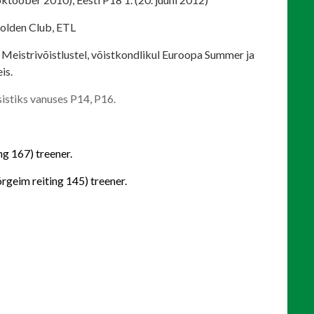
Golden Club, ETL
Meistrivõistlustel, võistkondlikul Euroopa Summer ja
is.
sistiks vanuses P14, P16.
ng 167) treener.
geim reiting 145) treener.