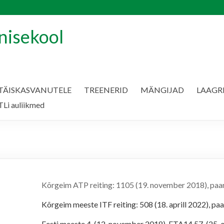
nisekool
TÄISKASVANUTELE
TREENERID
MÄNGIJAD
LAAGR
Li auliikmed
Kõrgeim ATP reiting: 1105 (19. november 2018), pa
Kõrgeim meeste ITF reiting: 508 (18. aprill 2022), pa
Eesti meeste 4. (12. november 2018), ETA14 57. (25. o