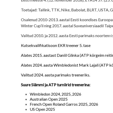
Toetajad: Tallink, TTK, Nike, Babolat, BLRT, USTA, 
Osalenud 2010-2013. aastal Eesti koondises Euroopa 
Winter Cup’il ning 2017. aastal Suveuniversiaadil Taipe
Valitud 2010. ja 2012. aasta Eesti parimaks noorten
ni
Kutsekvalifikatisoon EKR treener 5. tase
Alates 2015. aastast Daniil Glinka (ATP kõrgeim reiti
Alates 2024. aasta Wimbledonist Mark Lajali (ATP kõr
Valitud 2024. aasta parimaks treeneriks.
Suure Slämmi ja ATP turniirid treenerina:
Wimbledon 2024, 2025, 2026
Australian Open 2025
French Open Roland Garros 2025, 2026
US Open 2025