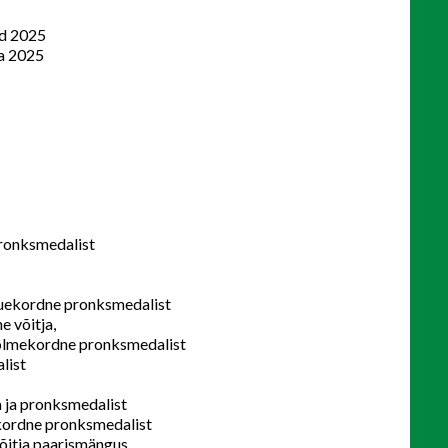
id 2025
a 2025
ronksmedalist
uuekordne pronksmedalist
e võitja,
kolmekordne pronksmedalist
list
a ja pronksmedalist
kordne pronksmedalist
võitja paarismängus