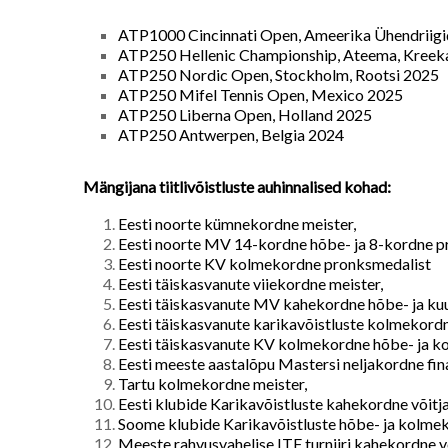
ATP1000 Cincinnati Open, Ameerika Ühendriig
ATP250 Hellenic Championship, Ateema, Kreek
ATP250 Nordic Open, Stockholm, Rootsi 2025
ATP250 Mifel Tennis Open, Mexico 2025
ATP250 Liberna Open, Holland 2025
ATP250 Antwerpen, Belgia 2024
Mängijana tiitlivõistluste auhinnalised kohad:
Eesti noorte kümnekordne meister,
Eesti noorte MV 14-kordne hõbe- ja 8-kordne p
Eesti noorte KV kolmekordne pronksmedalist
Eesti täiskasvanute viiekordne meister,
Eesti täiskasvanute MV kahekordne hõbe- ja k
Eesti täiskasvanute karikavõistluste kolmekordn
Eesti täiskasvanute KV kolmekordne hõbe- ja 
Eesti meeste aastalõpu Mastersi neljakordne fina
Tartu kolmekordne meister,
Eesti klubide Karikavõistluste kahekordne võitj
Soome klubide Karikavõistluste hõbe- ja kolme
Meeste rahvusvahelise ITF turniiri kahekordne 